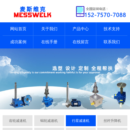
网站首页
关于我们
产品中心
技术支持
成功案例
在线手册
在线留言
联系我们
齿轮减速机
蜗轮减速机
行星减速机
丝杆升降机