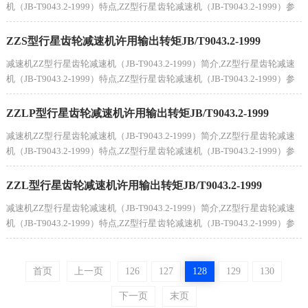
机（JB-T9043.2-1999）特点,ZZ型行星齿轮减速机（JB-T9043.2-1999）参
数,ZZ型行星齿轮...
ZZS型行星齿轮减速机许用输出转矩JB/T9043.2-1999
减速机ZZ型行星齿轮减速机（JB-T9043.2-1999）简介,ZZ型行星齿轮减速
机（JB-T9043.2-1999）特点,ZZ型行星齿轮减速机（JB-T9043.2-1999）参
数,ZZ型行星齿轮...
ZZLP型行星齿轮减速机许用输出转矩JB/T9043.2-1999
减速机ZZ型行星齿轮减速机（JB-T9043.2-1999）简介,ZZ型行星齿轮减速
机（JB-T9043.2-1999）特点,ZZ型行星齿轮减速机（JB-T9043.2-1999）参
数,ZZ型行星齿轮...
ZZL型行星齿轮减速机许用输出转矩JB/T9043.2-1999
减速机ZZ型行星齿轮减速机（JB-T9043.2-1999）简介,ZZ型行星齿轮减速
机（JB-T9043.2-1999）特点,ZZ型行星齿轮减速机（JB-T9043.2-1999）参
数,ZZ型行星齿轮...
首页
上一页
126
127
128
129
130
下一页
末页