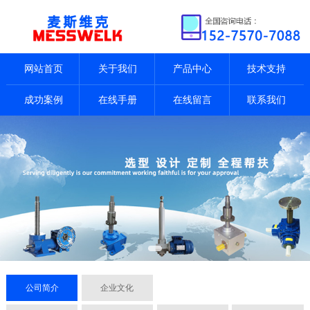
网站首页
关于我们
产品中心
技术支持
成功案例
在线手册
在线留言
联系我们
公司简介
企业文化