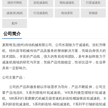
线性升降机
齿轮减速机
蜗轮减速机
行星减速机
减速(机)电机
行业减速机
电动滚筒
联轴器
配件
公司简介
麦斯维克(德州)传动机械有限公司。公司长期致力于减速机、丝杠升降
机、转向器等机械传动产品及服务的整体解决方案，凭籍自身强大的
技术团队，丰富的产品线，强大的售前咨询团队，多年来始终致力于
减速机领域的研究与开发，凭籍产品性能稳定，性价比适中，在业界
具有一定影响力。
公司主要产品：
公司的产品和服务都以市场需求为导向，产品不断延伸，公司主
要产品包括B、X系列摆线针轮减速机、WB系列微型摆线针轮减速
机、MB系列行星磨擦式机械无级变速机斜齿轮螺旋锥齿轮减速机、R
系列斜齿轮减速机、S系列斜齿轮-蜗轮减速机、F系列平行轴斜齿轮减