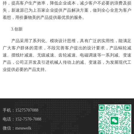
持，提高客户生产效率，降低企业成本，减少客户不必要的浪费及损
失，新速源已为上百家企业提供产品解决方案，做到全心全意为客户
着想，用价廉物美的产品提供最优质的服务。
3.创新
产品采用了系列化、模块设计思维，具有广泛的实用性，能满足
广大客户群体的需求，不段完善客户提出的设计要求，产品蜗轮减
速、摆线针减速、无级减速、齿轮减速、电磁调速等一系列减、变速
产品，公司正开发及引进机械人传动上的减、变速器，为发展现代工
业提供必要的产品支持。
手机：15275707088
电话：152-7570-7088
微信：messwelk