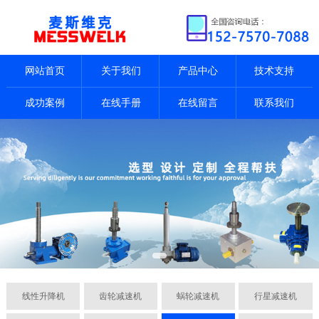
网站首页
关于我们
产品中心
技术支持
成功案例
在线手册
在线留言
联系我们
线性升降机
齿轮减速机
蜗轮减速机
行星减速机