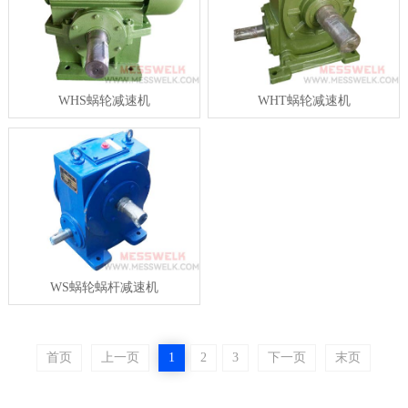
WHS蜗轮减速机
WHT蜗轮减速机
WS蜗轮蜗杆减速机
首页
上一页
1
2
3
下一页
末页